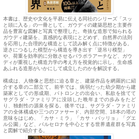
本書は、歴史や文化を平易に伝える同社のシリーズ「スッ
と頭に入る」の一冊として、ガウディの建築思想と主要作
品を豊富な図解と写真で整理した。奇抜な造形で知られる
ガウディ建築を、直感的な表現にとどめず、自然界の法則
を応用した合理的な構造として読み解く点に特徴がある。
逆さにつるした模型から構造を導き出す「逆吊り模型」
や、荷重を効率的に分散させるパラボラアーチなど、ガウ
ディが重視した構造力学の考え方を視覚的に示し、生命感
あふれる造形がいかにして成立したのかを解説する。
構成は、人物像と思想に迫る章と、建築作品を網羅的に紹
介する章の二部立て。前半では、病弱だった幼少期から建
築家としての形成期、パトロンとの出会い、私欲を捨てて
サグラダ・ファミリアに没頭した晩年までの歩みをたど
り、独創性の源泉を探る。後半では、サグラダ・ファミリ
アの全体構成や三つのファサード、内部空間、18本の塔の
意味をはじめ、「カサ・ミラ」「カサ・バッリョ」「グエ
ル公園」など、バルセロナを中心とする世界遺産群を写真
と図解で紹介する。