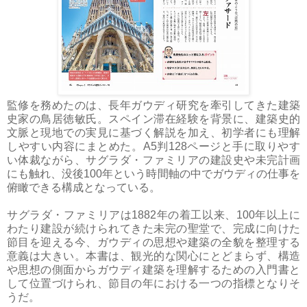
監修を務めたのは、長年ガウディ研究を牽引してきた建築
史家の鳥居徳敏氏。スペイン滞在経験を背景に、建築史的
文脈と現地での実見に基づく解説を加え、初学者にも理解
しやすい内容にまとめた。A5判128ページと手に取りやす
い体裁ながら、サグラダ・ファミリアの建設史や未完計画
にも触れ、没後100年という時間軸の中でガウディの仕事を
俯瞰できる構成となっている。
サグラダ・ファミリアは1882年の着工以来、100年以上に
わたり建設が続けられてきた未完の聖堂で、完成に向けた
節目を迎える今、ガウディの思想や建築の全貌を整理する
意義は大きい。本書は、観光的な関心にとどまらず、構造
や思想の側面からガウディ建築を理解するための入門書と
して位置づけられ、節目の年における一つの指標となりそ
うだ。